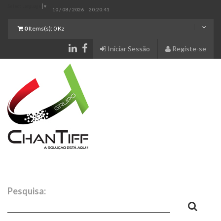
Select Language
▼
10 / 08 / 2026
20:20:41
0
Items(s):
0 Kz
Iniciar Sessão
Registe-se
Pesquisa: