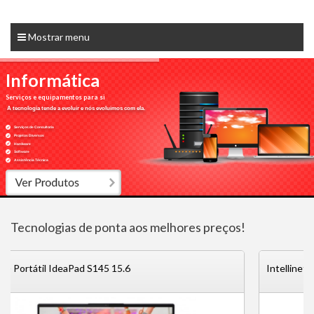
Mostrar menu
Informática
Serviços e equipamentos para si
A tecnologia tende a evoluir e nós evoluimos com ela.
Serviços de Consultoria
Projetos Diversos
Hardware
Software
Assistência Técnica
Tecnologias de ponta aos melhores preços!
Intellinet - Cabo de Rede 305m UTP Cat6