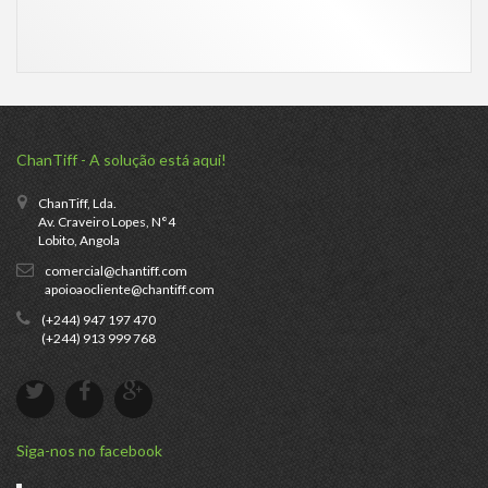
ChanTiff - A solução está aqui!
ChanTiff, Lda.
Av. Craveiro Lopes, N°4
Lobito, Angola
comercial@chantiff.com
apoioaocliente@chantiff.com
(+244) 947 197 470
(+244) 913 999 768
Siga-nos no facebook