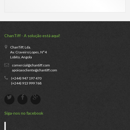
ChanTiff - A solução está aqui!
ChanTiff, Lda.
Av. Craveiro Lopes, N°4
Lobito, Angola
comercial@chantiff.com
apoioaocliente@chantiff.com
(+244) 947 197 470
(+244) 913 999 768
Siga-nos no facebook
Chantiff