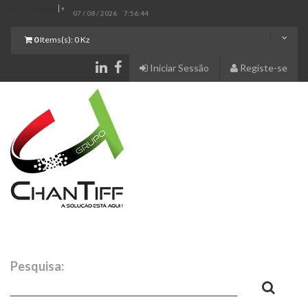
Select Language
▼
07 / 08 / 2026
7:56:44
0
Items(s):
0 Kz
Iniciar Sessão
Registe-se
Pesquisa: