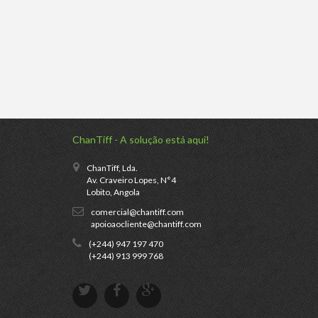
ChanTiff - A solução está aqui!
ChanTiff, Lda.
Av. Craveiro Lopes, N°4
Lobito, Angola
comercial@chantiff.com
apoioaocliente@chantiff.com
(+244) 947 197 470
(+244) 913 999 768