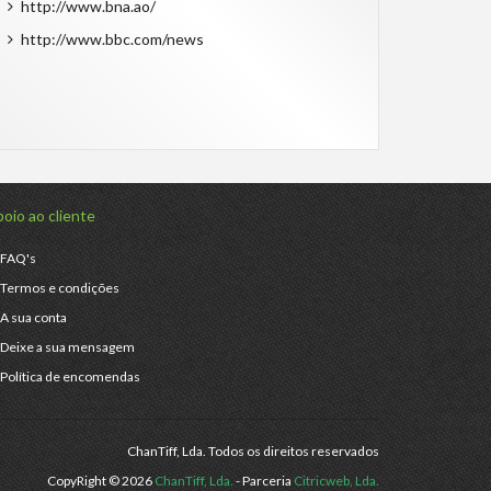
http://www.bna.ao/
http://www.bbc.com/news
oio ao cliente
FAQ's
Termos e condições
A sua conta
Deixe a sua mensagem
Política de encomendas
ChanTiff, Lda. Todos os direitos reservados
CopyRight © 2026
ChanTiff, Lda.
- Parceria
Citricweb, Lda.