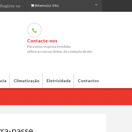
Registe-se
0
Items(s):
0 Kz
Contacte-nos
Para uma resposta imediata
utilize as nossas linhas de contacto direto
ncia
Climatização
Eletricidade
Contactos
vra-passe