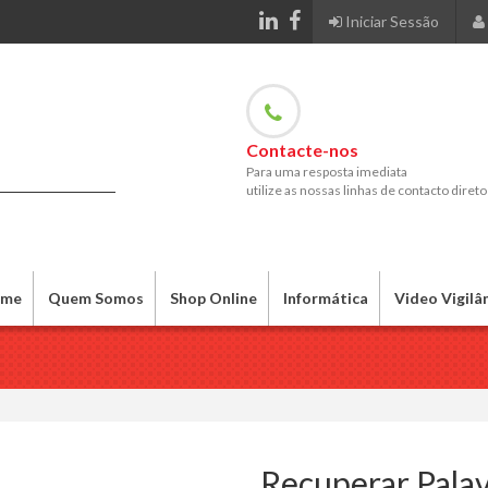
Iniciar Sessão
Contacte-nos
Para uma resposta imediata
utilize as nossas linhas de contacto direto
me
Quem Somos
Shop Online
Informática
Video Vigilâ
Recuperar Pala