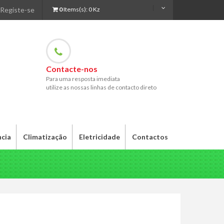
Registe-se
0
Items(s):
0 Kz
Contacte-nos
Para uma resposta imediata
utilize as nossas linhas de contacto direto
ncia
Climatização
Eletricidade
Contactos