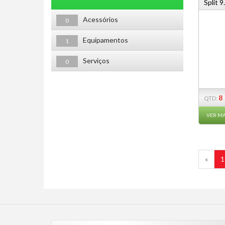
Split 
Acessórios
0
Equipamentos
1
Serviços
0
8
QTD:
VER MA
«
1