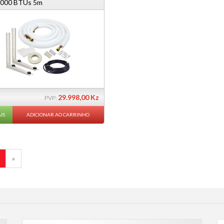
9.000 BTUs 5m
29.998,00 Kz
PVP:
IS
ADICIONAR AO CARRINHO
»