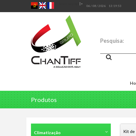
Select Language
▼
06 / 08 / 2026
13:19:54
Pesquisa:
Ho
Produtos
Kit de
Climatização