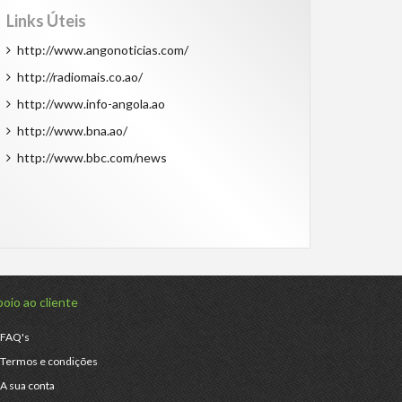
Links Úteis
http://www.angonoticias.com/
http://radiomais.co.ao/
http://www.info-angola.ao
http://www.bna.ao/
http://www.bbc.com/news
oio ao cliente
FAQ's
Termos e condições
A sua conta