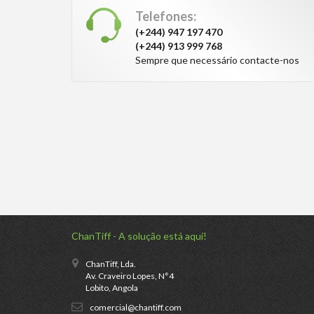
Telefones:
(+244) 947 197 470
(+244) 913 999 768
Sempre que necessário contacte-nos
ChanTiff - A solução está aqui!
ChanTiff, Lda.
Av. Craveiro Lopes, N°4
Lobito, Angola
comercial@chantiff.com