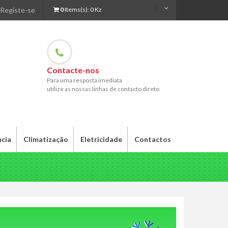
Registe-se
0
Items(s):
0 Kz
Contacte-nos
Para uma resposta imediata
utilize as nossas linhas de contacto direto
ncia
Climatização
Eletricidade
Contactos