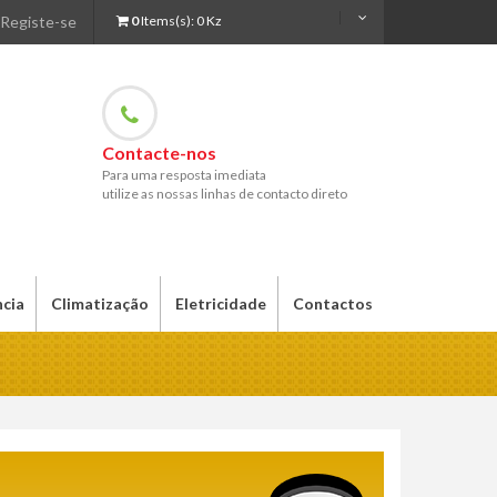
Registe-se
0
Items(s):
0 Kz
Contacte-nos
Para uma resposta imediata
utilize as nossas linhas de contacto direto
ncia
Climatização
Eletricidade
Contactos