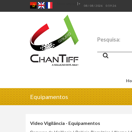
Select Language
▼
08 / 08 / 2026
0:59:27
Pesquisa:
Ho
Equipamentos
Video Vigilância - Equipamentos