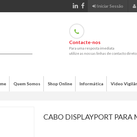
Iniciar Sessão
Contacte-nos
Para uma resposta imediata
utilize as nossas linhas de contacto direto
me
Quem Somos
Shop Online
Informática
Video Vigilâ
CABO DISPLAYPORT PARA 