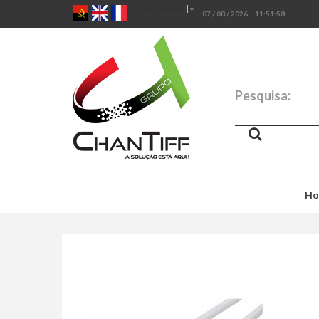
Select Language
▼
07 / 08 / 2026
11:51:59
Pesquisa:
Ho