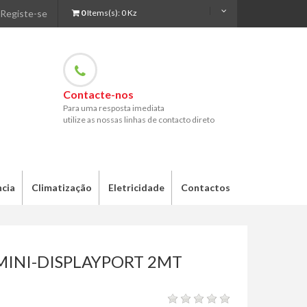
Registe-se
0
Items(s):
0 Kz
Contacte-nos
Para uma resposta imediata
utilize as nossas linhas de contacto direto
ncia
Climatização
Eletricidade
Contactos
MINI-DISPLAYPORT 2MT