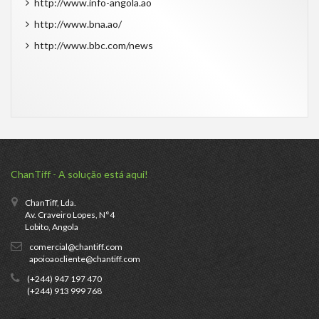
http://www.info-angola.ao
http://www.bna.ao/
http://www.bbc.com/news
ChanTiff - A solução está aqui!
ChanTiff, Lda.
Av. Craveiro Lopes, N°4
Lobito, Angola
comercial@chantiff.com
apoioaocliente@chantiff.com
(+244) 947 197 470
(+244) 913 999 768