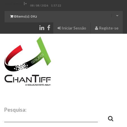
Select Language
▼
08 / 08 / 2026
1:57:23
0
Items(s):
0 Kz
Iniciar Sessão
Registe-se
Pesquisa: