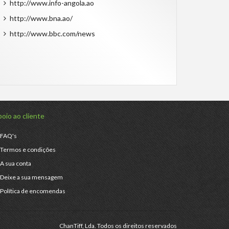
http://www.info-angola.ao
http://www.bna.ao/
http://www.bbc.com/news
oio ao cliente
FAQ's
Termos e condições
A sua conta
Deixe a sua mensagem
Política de encomendas
ChanTiff, Lda. Todos os direitos reservados