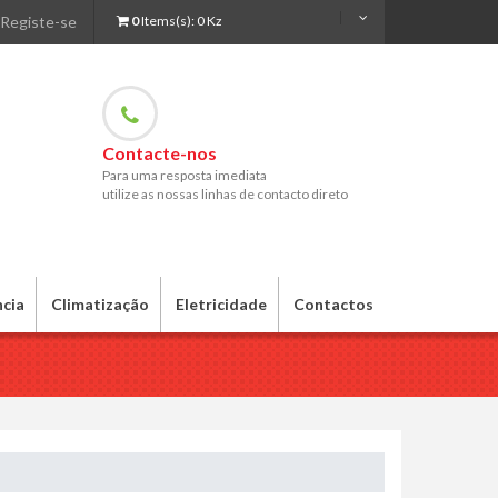
Registe-se
0
Items(s):
0 Kz
Contacte-nos
Para uma resposta imediata
utilize as nossas linhas de contacto direto
ncia
Climatização
Eletricidade
Contactos