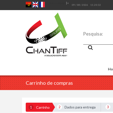
Select Language
▼
09 / 08 / 2026
11:20:32
Pesquisa:
Ho
Carrinho de compras
2
3
1
Dados para entrega
Carrinho