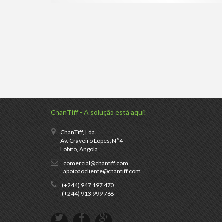
ChanTiff - A solução está aqui!
ChanTiff, Lda.
Av. Craveiro Lopes, N°4
Lobito, Angola
comercial@chantiff.com
apoioaocliente@chantiff.com
(+244) 947 197 470
(+244) 913 999 768